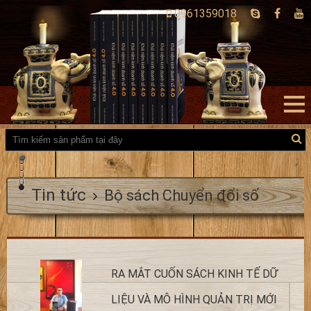
0961359018
Tin tức
Bộ sách Chuyển đổi số
RA MẮT CUỐN SÁCH KINH TẾ DỮ
LIỆU VÀ MÔ HÌNH QUẢN TRỊ MỚI