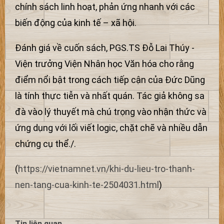
chính sách linh hoạt, phản ứng nhanh với các
biến động của kinh tế – xã hội.
Đánh giá về cuốn sách, PGS.TS Đỗ Lai Thúy -
Viện trưởng Viện Nhân học Văn hóa cho rằng
điểm nổi bật trong cách tiếp cận của Đức Dũng
là tính thực tiễn và nhất quán. Tác giả không sa
đà vào lý thuyết mà chú trọng vào nhận thức và
ứng dụng với lối viết logic, chặt chẽ và nhiều dẫn
chứng cụ thể./.
(
https://vietnamnet.vn/khi-du-lieu-tro-thanh-
nen-tang-cua-kinh-te-2504031.html
)
Tin liên quan