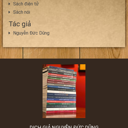
Sách điện tử
Sách nói
Tác giả
Nguyễn Đức Dũng
DỊCH GIẢ NGUYỄN ĐỨC DŨNG