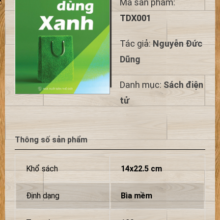
Mã sản phẩm:
TDX001
Tác giả:
Nguyễn Đức
Dũng
Danh mục:
Sách điện
tử
Thông số sản phẩm
Khổ sách
14x22.5 cm
Định dạng
Bìa mềm